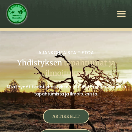
AJANKOHTAISTA TIETOA
Yhdistyksen
tapahtumat ja
ilmoitukset
Alta löydät tiedot yhdistyksen tulevista sekä menneistä
tapahtumista ja ilmoituksista.
ARTIKKELIT