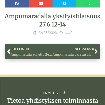
Ampumaradalla yksityistilaisuus
27.6 12-14
22/06/2026
14:42
EDELLINEN
SEURAAVA
Ampumarata suljettu 24 ja 25.6.2026!
Ampumarata varattu 25.7. 10-16
OTA YHTEYTTÄ
Tietoa yhdistyksen toiminnasta